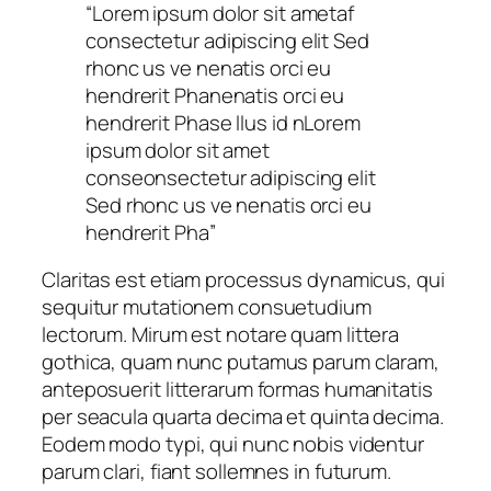
“Lorem ipsum dolor sit ametaf
consectetur adipiscing elit Sed
rhonc us ve nenatis orci eu
hendrerit Phanenatis orci eu
hendrerit Phase llus id nLorem
ipsum dolor sit amet
conseonsectetur adipiscing elit
Sed rhonc us ve nenatis orci eu
hendrerit Pha”
Claritas est etiam processus dynamicus, qui
sequitur mutationem consuetudium
lectorum.
Mirum est notare quam littera
gothica, quam nunc putamus parum claram,
anteposuerit litterarum formas humanitatis
per seacula quarta decima et quinta decima.
Eodem modo typi, qui nunc nobis videntur
parum clari, fiant sollemnes in futurum.